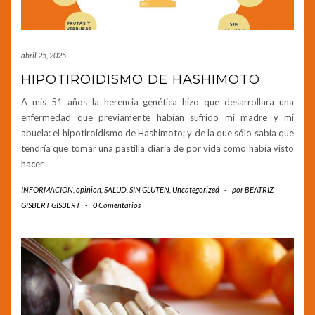
abril 25, 2025
HIPOTIROIDISMO DE HASHIMOTO
A mis 51 años la herencia genética hizo que desarrollara una
enfermedad que previamente habían sufrido mi madre y mi
abuela: el hipotiroidismo de Hashimoto; y de la que sólo sabía que
tendría que tomar una pastilla diaria de por vida como había visto
hacer
…
INFORMACION
,
opinion
,
SALUD
,
SIN GLUTEN
,
Uncategorized
-
por
BEATRIZ
GISBERT GISBERT
-
0 Comentarios